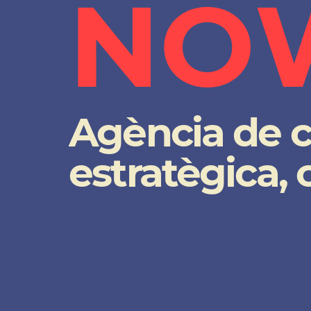
N
O
Agència de 
estratègica, c