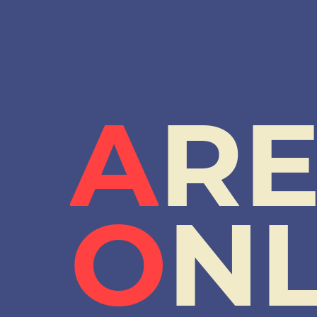
A
R
O
N