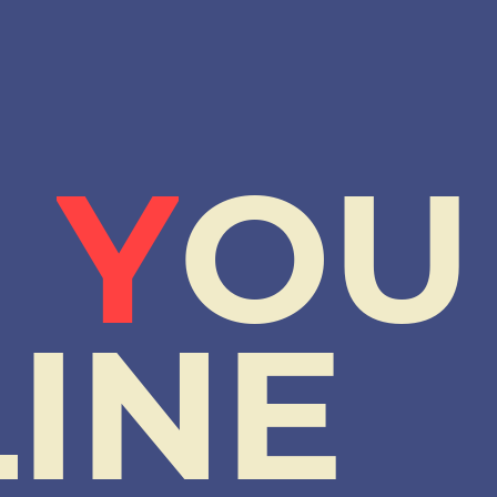
E
Y
O
U
L
I
N
E